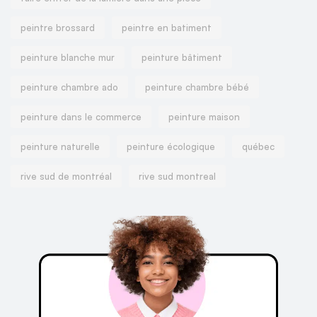
peintre brossard
peintre en batiment
peinture blanche mur
peinture bâtiment
peinture chambre ado
peinture chambre bébé
peinture dans le commerce
peinture maison
peinture naturelle
peinture écologique
québec
rive sud de montréal
rive sud montreal